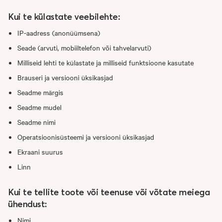
Kui te külastate veebilehte
:
IP-aadress (anonüümsena)
Seade (arvuti, mobiiltelefon või tahvelarvuti)
Milliseid lehti te külastate ja milliseid funktsioone kasutate
Brauseri ja versiooni üksikasjad
Seadme märgis
Seadme mudel
Seadme nimi
Operatsioonisüsteemi ja versiooni üksikasjad
Ekraani suurus
Linn
Kui te tellite toote või teenuse või võtate meiega
ühendust:
Nimi