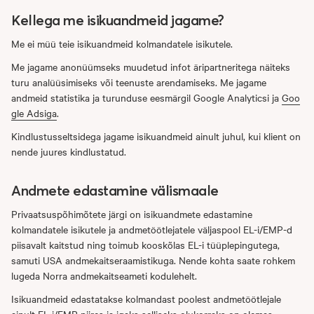
Kellega me isikuandmeid jagame?
Me ei müü teie isikuandmeid kolmandatele isikutele.
Me jagame anonüümseks muudetud infot äripartneritega näiteks
turu analüüsimiseks või teenuste arendamiseks. Me jagame
andmeid statistika ja turunduse eesmärgil Google Analyticsi ja
Goo
gle Adsiga
.
Kindlustusseltsidega jagame isikuandmeid ainult juhul, kui klient on
nende juures kindlustatud.
Andmete edastamine välismaale
Privaatsuspõhimõtete järgi on isikuandmete edastamine
kolmandatele isikutele ja andmetöötlejatele väljaspool EL-i/EMP-d
piisavalt kaitstud ning toimub kooskõlas EL-i tüüplepingutega,
samuti USA andmekaitseraamistikuga. Nende kohta saate rohkem
lugeda Norra andmekaitseameti kodulehelt.
Isikuandmeid edastatakse kolmandast poolest andmetöötlejale