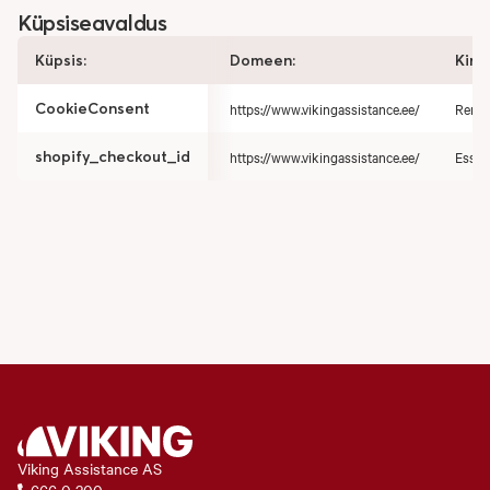
Küpsiseavaldus
Küpsis:
Domeen:
Kirje
CookieConsent
https://www.vikingassistance.ee/
Remem
shopify_checkout_id
https://www.vikingassistance.ee/
Essent
Viking Assistance AS
666 0 200