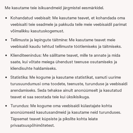
Me kasutame teie isikuandmeid järgmistel eesmärkidel.
Kohandatud veebisait: Me kasutame teavet, et kohandada oma
veebisaiti teie seadmele ja pakkuda teile meie veebisaidil parimat
võimalikku kasutuskogemust.
Tellimuste ja lepingute täitmine: Me kasutame teavet meie
veebisaidi kaudu tehtud tellimuste töötlemiseks ja täitmiseks.
Klienditeenindus: Me säilitame teavet, mille te annate ja mida
saate, kui võtate meiega ühendust teenuse osutamiseks ja
kliendisuhte haldamiseks.
Statistika: Me kogume ja kasutame statistikat, samuti uurime
turusuundumusi oma toodete, teenuste, turunduse ja veebisaidi
arendamiseks. Seda tehakse ainult anonüümselt ja kasutatud
teavet ei saa seostada teie kui üksikisikuga.
Turundus: Me kogume oma veebisaidi külastajate kohta
anonüümseid kasutusandmeid ja kasutame neid turunduses.
Täpsemat teavet küpsiste ja pikslite kohta leiate
privaatsuspõhimõtetest.