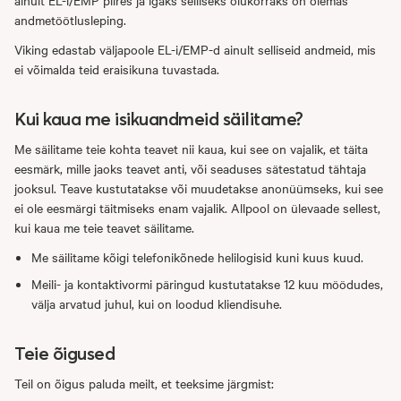
ainult EL-i/EMP piires ja igaks selliseks olukorraks on olemas
andmetöötlusleping.
Viking edastab väljapoole EL-i/EMP-d ainult selliseid andmeid, mis
ei võimalda teid eraisikuna tuvastada.
Kui kaua me isikuandmeid säilitame?
Me säilitame teie kohta teavet nii kaua, kui see on vajalik, et täita
eesmärk, mille jaoks teavet anti, või seaduses sätestatud tähtaja
jooksul. Teave kustutatakse või muudetakse anonüümseks, kui see
ei ole eesmärgi täitmiseks enam vajalik. Allpool on ülevaade sellest,
kui kaua me teie teavet säilitame.
Me säilitame kõigi telefonikõnede helilogisid kuni kuus kuud.
Meili- ja kontaktivormi päringud kustutatakse 12 kuu möödudes,
välja arvatud juhul, kui on loodud kliendisuhe.
Teie õigused
Teil on õigus paluda meilt, et teeksime järgmist: