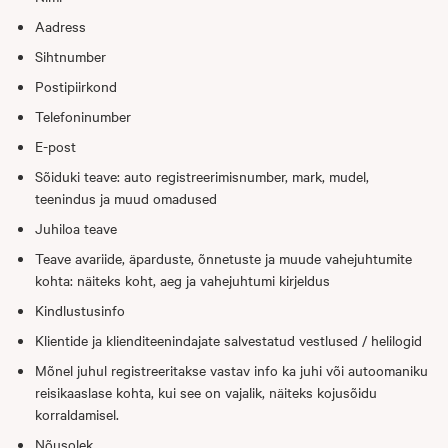
Aadress
Sihtnumber
Postipiirkond
Telefoninumber
E-post
Sõiduki teave: auto registreerimisnumber, mark, mudel,
teenindus ja muud omadused
Juhiloa teave
Teave avariide, äparduste, õnnetuste ja muude vahejuhtumite
kohta: näiteks koht, aeg ja vahejuhtumi kirjeldus
Kindlustusinfo
Klientide ja klienditeenindajate salvestatud vestlused / helilogid
Mõnel juhul registreeritakse vastav info ka juhi või autoomaniku
reisikaaslase kohta, kui see on vajalik, näiteks kojusõidu
korraldamisel.
Nõusolek