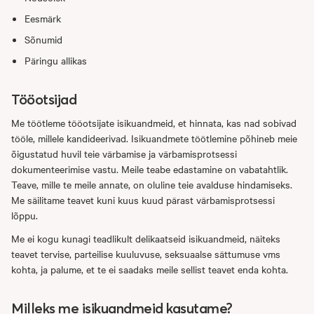
Eesmärk
Sõnumid
Päringu allikas
Tööotsijad
Me töötleme tööotsijate isikuandmeid, et hinnata, kas nad sobivad
tööle, millele kandideerivad. Isikuandmete töötlemine põhineb meie
õigustatud huvil teie värbamise ja värbamisprotsessi
dokumenteerimise vastu. Meile teabe edastamine on vabatahtlik.
Teave, mille te meile annate, on oluline teie avalduse hindamiseks.
Me säilitame teavet kuni kuus kuud pärast värbamisprotsessi
lõppu.
Me ei kogu kunagi teadlikult delikaatseid isikuandmeid, näiteks
teavet tervise, parteilise kuuluvuse, seksuaalse sättumuse vms
kohta, ja palume, et te ei saadaks meile sellist teavet enda kohta.
Milleks me isikuandmeid kasutame?