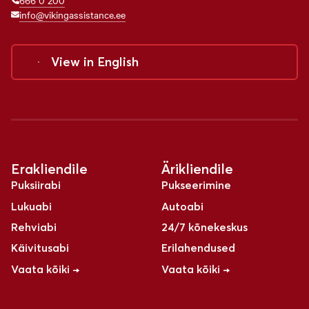
info@vikingassistance.ee
View in
English
Erakliendile
Ärikliendile
Puksiirabi
Pukseerimine
Lukuabi
Autoabi
Rehviabi
24/7 kõnekeskus
Käivitusabi
Erilahendused
Vaata kõiki →
Vaata kõiki →