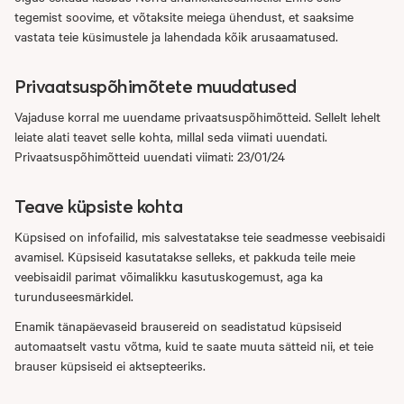
tegemist soovime, et võtaksite meiega ühendust, et saaksime
vastata teie küsimustele ja lahendada kõik arusaamatused.
Privaatsuspõhimõtete muudatused
Vajaduse korral me uuendame privaatsuspõhimõtteid. Sellelt lehelt
leiate alati teavet selle kohta, millal seda viimati uuendati.
Privaatsuspõhimõtteid uuendati viimati: 23/01/24
Teave küpsiste kohta
Küpsised on infofailid, mis salvestatakse teie seadmesse veebisaidi
avamisel. Küpsiseid kasutatakse selleks, et pakkuda teile meie
veebisaidil parimat võimalikku kasutuskogemust, aga ka
turunduseesmärkidel.
Enamik tänapäevaseid brausereid on seadistatud küpsiseid
automaatselt vastu võtma, kuid te saate muuta sätteid nii, et teie
brauser küpsiseid ei aktsepteeriks.