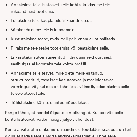
Annaksime teile lisateavet selle kohta, kuidas me teie
isikuandmeid töötleme.
Esitaksime teile koopia teie isikuandmetest.
Värskendaksime teie isikuandmeid.
Kustutaksime teabe, mida meil pole enam alust säilitada.
Piiraksime teie teabe töötlemist või peataksime selle.
Ei kasutaks automatiseeritud individuaalseid otsuseid,
sealhulgas ei koostaks teie kohta profiili.
Annaksime teile teavet, mille olete meile esitanud,
struktureeritud, tavaliselt kasutatavas ja masinloetavas
vormingus või, kui see on tehniliselt võimalik, edastaksime selle
teisele ettevõttele.
Tühistaksime kõik teie antud nõusolekud.
Pange tähele, et nendel õigustel on piirangud. Kui soovite selle
kohta lisateavet, võtke meiega julgelt ühendust.
Kui te arvate, et me rikume isikuandmeid töödeldes seadust, on teil
õigus esitada kaebus Norra andmekaitseametile. Enne selle