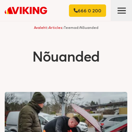
666 0 200
Avaleht
Articles
Teemad
Nõuanded
Nõuanded