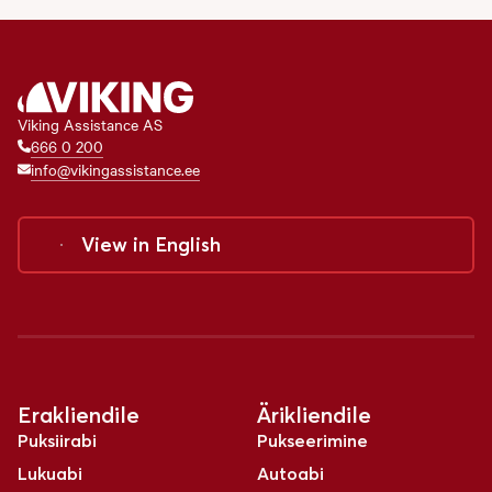
Viking Assistance AS
666 0 200
info@vikingassistance.ee
View in
English
Erakliendile
Ärikliendile
Puksiirabi
Pukseerimine
Lukuabi
Autoabi